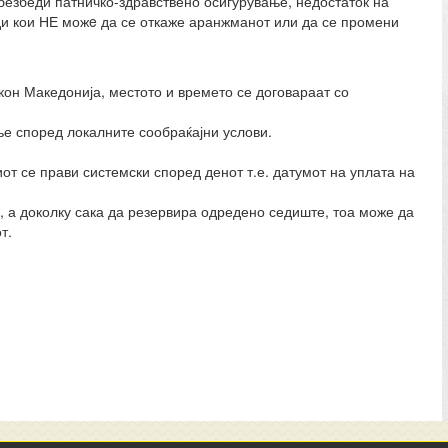
обезбеди патничко-здравствено осигурување, недостаток на
ади кои НЕ можe да се откаже аранжманот или да се промени
кон Македонија, местото и времето се договараат со
ње според локалните сообраќајни услови.
от се прави системски според денот т.е. датумот на уплата на
, а доколку сака да резервира одредено седиште, тоа може да
т.