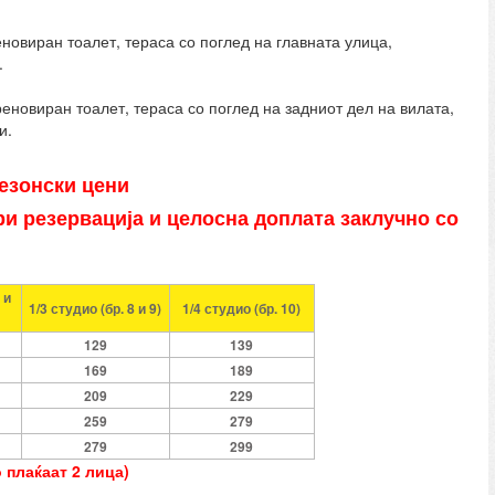
овиран тоалет, тераса со поглед на главната улица,
.
новиран тоалет, тераса со поглед на задниот дел на вилата,
и.
сезонски цени
при резервација и целосна доплата заклучно со
 и
1/
3
студио
(
бр. 8 и 9)
1/4 студио (бр. 10)
129
139
169
189
209
229
259
279
279
299
 плаќаат 2 лица)