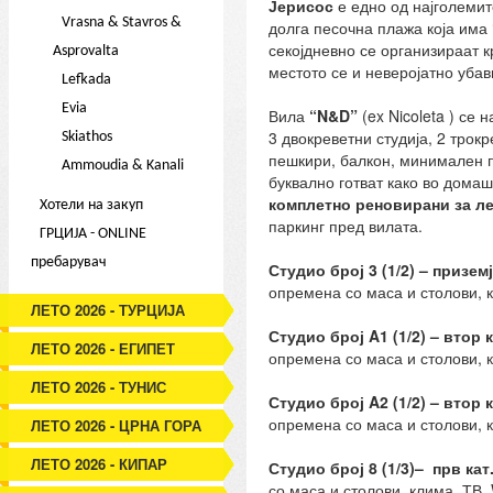
Јерисос
е едно од најголемит
Vrasna & Stavros &
долга песочна плажа која има 
секојдневно се организираат к
Asprovalta
местото се и неверојатно уба
Lefkada
Evia
Вила
“N&D”
(ex Nicoleta ) се
3 двокреветни студија, 2 трок
Skiathos
пешкири, балкон, минимален пр
Ammoudia & Kanali
буквално готват како во домаш
комплетно реновирани за ле
Хотели на закуп
паркинг пред вилата.
ГРЦИЈА - ONLINE
пребарувач
Студио
број
3
(1/
2
) –
приземј
опремена со маса и столови, к
ЛЕТО 2026 - ТУРЦИЈА
Студио број
A1
(1/2) –
втор к
ЛЕТО 2026 - ЕГИПЕТ
опремена со маса и столови, к
ЛЕТО 2026 - ТУНИС
Студио број A2
(1/2) – втор к
опремена со маса и столови, к
ЛЕТО 2026 - ЦРНА ГОРА
ЛЕТО 2026 - КИПАР
Студио
број
8
(1/
3
)– прв кат
со маса и столови, клима, ТВ, 