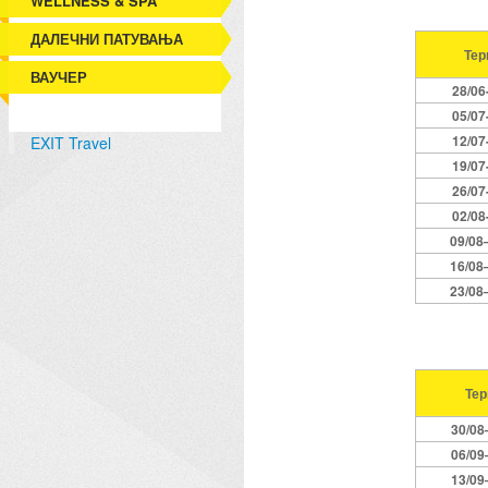
WELLNESS & SPA
ДАЛЕЧНИ ПАТУВАЊА
Тер
ВАУЧЕР
2
8/06
0
5/07
1
2/07
EXIT Travel
19/07
2
6/07
0
2/0
8
09/0
8
1
6/0
8
2
3/0
8
Те
3
0
/08
0
6
/09
1
3
/09