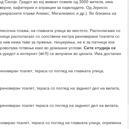
д Скопје. Градот во кој живеат повеќе од 3000 жители, има
аверни, кафетерии и атракции за најмладите. Од Јерисос
прекрасните плажи Аликес, Мегалиамос и др.). Во близина на
 песочна плажа, на главната улица во местото. Располагаме со
диници располагаат со сопствени екстра реновирани тоалети со
о нив нема тави за пржење, тенџериња, не е за патници кои
 дозволува готвење како во домашни услови.
Сите с
тудија се
уредот и интернет (wi-fi) се вклучени во цената. Има достапен
новиран тоалет, тераса со поглед на главната улица,
еновиран тоалет, тераса со поглед на задниот дел на вилата,
еновиран тоалет тераса со поглед на задниот дел на вилата,
овиран тоалет, тераса со поглед на главната улица, опремена