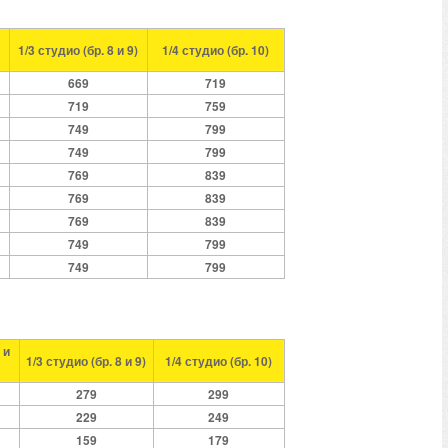
1/
3
студио
(
бр. 8 и 9)
1/4 студио (бр. 10)
669
719
719
759
749
799
749
799
769
839
769
839
769
839
749
799
749
799
 и
1/3 студио (бр. 8 и 9)
1/4 студио
(
бр.
10
)
279
299
229
249
159
179