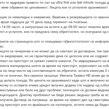
о го задржува правото по пат на ultra first или last minute понуда
е веќе објавени во ценовникот. Лицата кои го уплатиле аранжманот
ции се невалидни и неважечки. Важечка е резервацијата со аванс
 врши најдоцна до 10 дена пред терминот на поаѓање.
 14.00 часот, а напуштање на истите е до 09.00 часот локално вре
т и услугите, кои ги предлага секој објект/хотел, се осигурани од
ите на страницата што го опишуваат објектот/хотелот се информа
ас.
ницата се генерички и не можат да се сметаат за договорни, тие п
ги ажурираме, но не гарантираме дека се целосни или не содржат 
текот на престојот се грижат самите клиенти. По завршувањето на в
чинета материјална штета за време на престојот, корисникот на со
а на лице место кај сопствениците на објектите, истата изнесува 2 
те се конечни, без скриени трошоци. Импала Травел НЕ може да га
т од целата понуда. Во цената на аранжманот каде што е вклучено 
околку го оставате клима уредот вклучен додека сте надвор од собат
сместување или било кој друг проблем, патниците се должни веднаш
рецепцијата. Доколку проблемот не биде решен, веднаш треба за ис
склучиле Договор за патување, за време на првиот ден од сместув
од престојот или по враќањето на патниците, истите нема да бидат