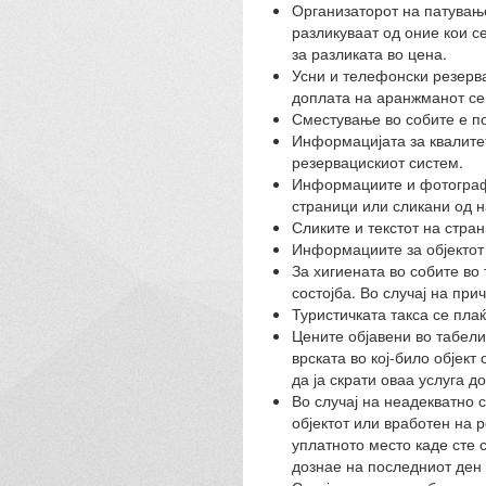
Организаторот на патувањет
разликуваат од оние кои с
за разликата во цена.
Усни и телефонски резерва
доплата на аранжманот се
Сместување во собите е по
Информацијата за квалитето
резервацискиот систем.
Информациите и фотографи
страници или сликани од н
Сликите и текстот на стра
Информациите за објектот 
За хигиената во собите во 
состојба. Во случај на при
Туристичката такса се плаќ
Цените објавени во табели
врската во кој-било објек
да ја скрати оваа услуга д
Во случај на неадекватно 
објектот или вработен на 
уплатното место каде сте 
дознае на последниот ден 