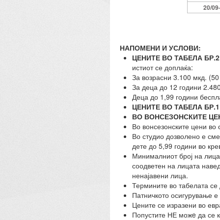
2
0
/09
НАПОМЕНИ И УСЛОВИ:
ЦЕНИТЕ ВО ТАБЕЛА БР.2
истиот се доплаќа:
За возрасни 3.100 мкд. (50
За деца до 12 години 2.480
Деца до 1,99 години беспл
ЦЕНИТЕ ВО ТАБЕЛА БР.1
ВО ВОНСЕЗОНСКИТЕ ЦЕ
Во вонсезонските цени во 
Во студио дозволено е сме
дете до 5,99 години во кре
Минималниот број на лица 
соодветен на лицата навед
ненајавени лица.
Термините во табелата се
Патничкото осигурување е 
Цените се изразени во евр
Попустите НЕ можe да се 