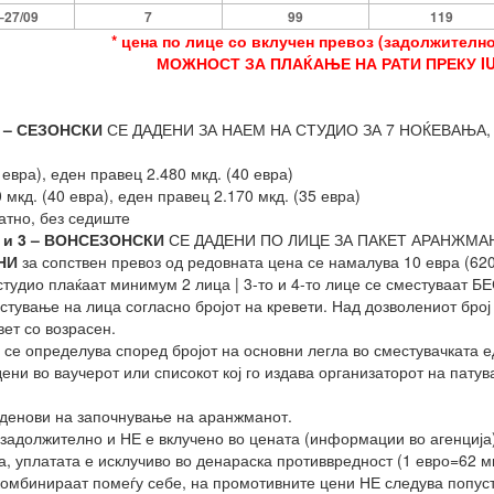
–
2
7
/09
7
99
119
* цена по лице со вклучен превоз (задолжително
МОЖНОСТ ЗА ПЛАЌАЊЕ НА РАТИ ПРЕКУ IU
 – СЕЗОНСКИ
СЕ ДАДЕНИ ЗА НАЕМ НА СТУДИО ЗА 7 НОЌЕВАЊА, споре
 евра), еден правец 2.480 мкд. (40 евра)
 мкд. (40 евра), еден правец 2.170 мкд. (35 евра)
атно, без седиште
 и 3 – ВОНСЕЗОНСКИ
СЕ ДАДЕНИ ПО ЛИЦЕ ЗА ПАКЕТ АРАНЖМАН
НИ
за сопствен превоз од редовната цена се намалува 10 евра (62
студио плаќаат минимум 2 лица | 3-то и 4-то лице се сместуваат Б
стување на лица согласно бројот на кревети. Над дозволениот бро
вет со возрасен.
се определува според бројот на основни легла во сместувачката ед
ени во ваучерот или списокот кој го издава организаторот на патув
 денови на започнување на аранжманот.
задолжително и НЕ е вклучено во цената (информации во агенција)
а, уплатата е исклучиво во денараска противвредност (1 евро=62 мк
комбинираат помеѓу себе, на промотивните цени НЕ следува попуст