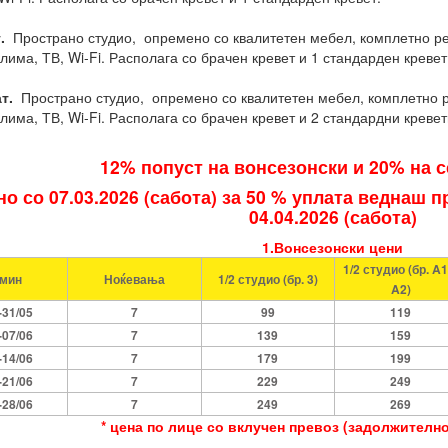
.
Пространо студио, опремено со квалитетен мебел, комплетно рен
лима, ТВ, Wi-Fi. Располага со брачен кревет и 1 стандарден кревет
т.
Пространо студио, опремено со квалитетен мебел, комплетно ре
лима, ТВ, Wi-Fi. Располага со брачен кревет и 2 стандардни кревет
12% попуст на вонсезонски и 20% на 
о со 07.03.2026 (сабота) за 50 % уплата веднаш 
04.04.2026 (сабота)
1.Вонсезонски цени
1/
2
студио
(
бр. A1
рмин
Ноќевања
1/
2
студио
(
бр.
3)
A2)
-3
1
/05
7
99
119
-07/06
7
139
159
-14/06
7
179
199
-21/06
7
229
249
-
2
8/06
7
249
269
* цена по лице со вклучен превоз (задолжително