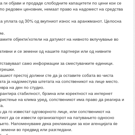
 да ги објави и продаде слободните капацитети по цени кои се
 по редовен ценовник, немаат право на надомест на средства
на уплата од 30% од вкупниот износ на аранжманот. Целосна
ме.
 самите објекти/хотели на датумот на нивното вклучување во
тивни и се земени од нашите партнери или од нивните
ретставуваат само информации за сместувачките единици.
грешки.
ашиот престој должни сте да ја оставите собата во чиста
бата ја надоместува штетата на сопственикот на лице место.
евра на ден по студио.
рантира стабилност, брзина или коректност на интернет
користење на клима уред, сопственикот има право да реагира и
а.
 да го известат одговорното лице, или сопственикот на
тиот да се извести организаторот на патувањето односно
ањето. Напоменуваме дека рекламации за кои агенцијата ќе
 земени во предвид или разгледани.