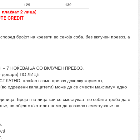
129
139
 плаќаат 2 лица)
TE CREDIT
д бројот на кревети во секоја соба, без вклучен превоз, а
 – 7 НОЌЕВАЊА СО ВКЛУЧЕН ПРЕВОЗ.
0 денари) ПО ЛИЦЕ.
ЕСПЛАТНО, плаќаат само превоз доколку користат;
ј (во одредени капацитети) може да се смести максимум едно
иница. Бројот на лица кои се сместуваат во собите треба да е
ање, во објектот/хотелот нема да дозволат сместување на
.
д).
.