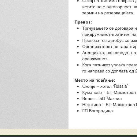
Секој патник има обврска 
истите не е одговорност н
термин на резервацијата.
Превоз:
Тргнувањето се договара н
придружникот-пратител на 
Превозот со автобус се из
Организаторот не гарантир
Агенцијата, распоредот на
аранжманот.
Кога патникот уплаќа прев
го направи со доплата од 
Место на поаѓање:
Скопје – хотел ‘Russia’
Куманово – БП Макпетрол 
Велес – БП Макоил
Неготино – БП Макпетрол 
ГП Богородица