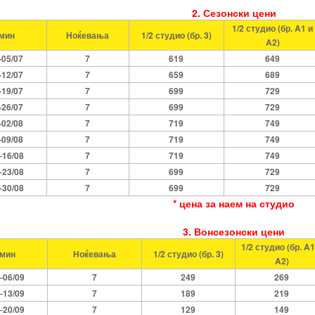
2. Сезонски цени
1/
2
студио
(
бр. A1 и
мин
Ноќевања
1/
2
студио
(
бр.
3)
A2)
-
0
5/07
7
619
649
-
1
2/07
7
659
689
-19/07
7
699
729
-
2
6/07
7
699
729
-
0
2/0
8
7
719
749
-09/0
8
7
719
749
–
1
6/0
8
7
719
749
–
2
3/0
8
7
699
729
–
3
0
/08
7
699
729
* цена за наем на студио
3. Вонсезонски цени
1/2 студио
(
бр. A1
рмин
Ноќевања
1/2 студио
(
бр. 3
)
A2
)
–
0
6
/09
7
249
269
–
1
3
/09
7
189
219
–
2
0
/09
7
129
149