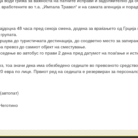
да води грижа за важноста на патните исправи и задолжително да 
а вработените во т.а. „Импала Травел“ и на самата агенција и пор
ајдоцна 48 часа пред секоја смена, додека за враќањето од Грција 
групата.
вршува до туристичката дестинација, до соодветно место за запира
а превоз до самиот објект на сместување.
 седење во автобус го прави 2 дена пред датумот на поаѓање и исти
оз, тоа значи дека има обезбедено седиште во превозното средство
20 евра по лице. Првиот ред на седишта е резервиран за персонало
(автопат)
Неготино