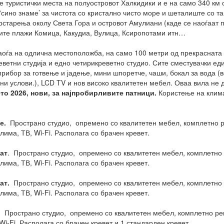
е туристички места на полуостровот Халкидики и е на само 340 км о
‘сино знаме’ за чистота со кристално чисто море и шеталиште со т
рстарења околу Света Гора и островот Амулиани (каде се наоѓаат 
вите плажи Комица, Какудиа, Вулица, Ксиропотами итн…
 наоѓа на одлична местоположба, на само 100 метри од прекрасната
реветни студија и едно четирикреветно студио. Сите сместувачки е
ибор за готвење и јадење, мини шпоретче, чаши, бокал за вода (в
ни услови.), LCD TV и нов високо квалитетен мебел. Оваа вила не
то 2026, нови, за најпробирливите патници.
Користење на клима 
е.
Пространо студио, опремено со квалитетен мебел, комплетно ре
лима, ТВ, Wi-Fi. Располага со брачен кревет.
ат
. Пространо студио, опремено со квалитетен мебел, комплетно р
лима, ТВ, Wi-Fi. Располага со брачен кревет.
ат.
Пространо студио, опремено со квалитетен мебел, комплетно р
лима, ТВ, Wi-Fi. Располага со брачен кревет.
.
Пространо студио, опремено со квалитетен мебел, комплетно рен
Wi-Fi. Располага со брачен кревет и 1 стандарден кревет.