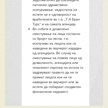
патничко-здравствено
осигурување, недостаток на
истите не е одговорност на
вработените во т.а. „Т.А Бран
Турс“ и на самата агенција.
Во собите е дозволено
сместување на лица согласно
со бројот на легла, т.е.
исклучиво на лицата кои се
наведени во ваучерот издаден
од агенцијата. Во случај на
сместување на повеќе лица од
дозволеното, агенцијата или
локалниот партнер на истата го
задржуваат правото да не ги
примат лицата кои не се
наведени во ваучерот или за
истите да побараат соодветен
финансиски надомест.