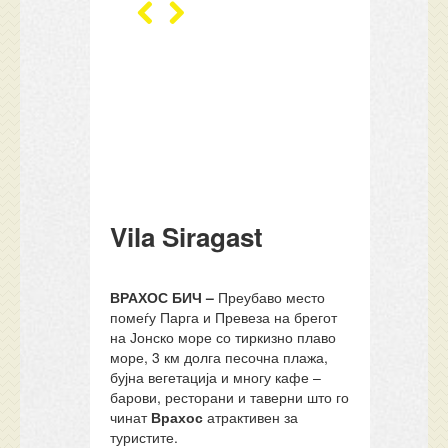
Vila Siragast
ВРАХОС БИЧ –
Преубаво место
помеѓу Парга и Превеза на брегот
на Јонско море со тиркизно плаво
море, 3 км долга песочна плажа,
бујна вегетација и многу кафе –
барови, ресторани и таверни што го
чинат
Врахос
атрактивен за
туристите.