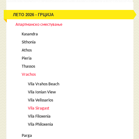
ЛЕТО 2026 - ГРЦИЈА
Апартманско сместување
Kasandra
Sithonia
Athos
Pieria
Thassos
Vrachos
Vila Vrahos Beach
Vila Ionian View
Vila Velissarios
Vila Siragast
Vila Filoxenia
Vila Philoxenia
Parga