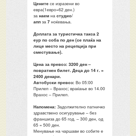
Цените
се изразени во
евра(1евро=62 ден.)
за
наем
на
студио
/
апп
за
7
ноќевања.
Доплата за туристичка такса 2
еур по соба по ден (се плаќа на
лице место на рецепција при
сместување).
Цена за превоз: 3200 ден –
повратнен билет. Деца до 14 г. =
2400 денари.
Автобуски превоз:
Во 05:00
Прилеп – Врахос; враќање во 14.00
Врахос – Прилеп.
Напомена:
Задолжително патничко
здравствено осигурување – без
франшиза до 65 год. – 300 ден, од
65 = 500 ден.
Менување на чаршави во собите е