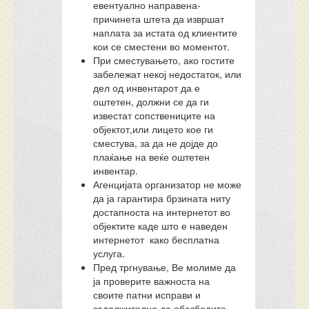
евентуално направена-
причинета штета да извршат
наплата за истата од клиентите
кои се сместени во моментот.
При сместувањето, ако гостите
забележат некој недостаток, или
дел од инвентарот да е
оштетен, должни се да ги
известат сопствениците на
објектот,или лицето кое ги
сместува, за да не дојде до
плаќање на веќе оштетен
инвентар.
Агенцијата организатор не може
да ја гарантира брзината ниту
достапноста на интернетот во
објектите каде што е наведен
интернетот како бесплатна
услуга.
Пред тргнување, Ве молиме да
ја проверите важноста на
своите патни исправи и
задолжително да обезбедите