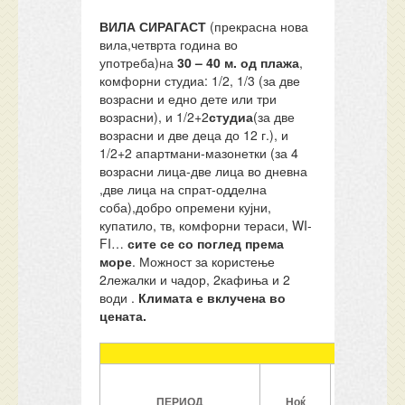
ВИЛА СИРАГАСТ
(прекрасна нова
вила,четврта година во
употреба)на
30
–
40 м. од плажа
,
комфорни студиа: 1/2, 1/3 (за две
возрасни и едно дете или три
возрасни), и 1/2+2
студиа
(за две
возрасни и две деца до 12 г.), и
1/2+2 апартмани-мазонетки (за 4
возрасни лица-две лица во дневна
,две лица на спрат-одделна
соба),добро опремени кујни,
купатило, тв, комфорни тераси, WI-
FI…
сите се
со поглед према
море
. Можност за користење
2лежалки и чадор, 2кафиња и 2
води .
Климата е вклучена во
цената.
ПЕРИОД
Ноќ
1/2
стд