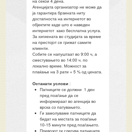
на секои 4 дена.
Агенцијата организатор не може да
ја гарантира брзината ниту
достапноста на интернетот во
објектите каде што е наведен
интернетот како бесплатна услуга.
За хигиената во студијата за време
на престојот се грижат самите
клиенти.
Собите се напуштаат во 9:00 ч, а
сместувањето во 14:00 ч. по
локално време. Можност за
плаќање на 3 рати + 5 % од цената.
Останати услови
:
Патниците се должни 1 ден
пред поаѓање да се
информираат во агенција во
врска со патувањето.
Ги замолуваме патниците да
бидат на местата за поаѓање
10-15 минути пред поаѓањето.
Превозот ги слегува патниците