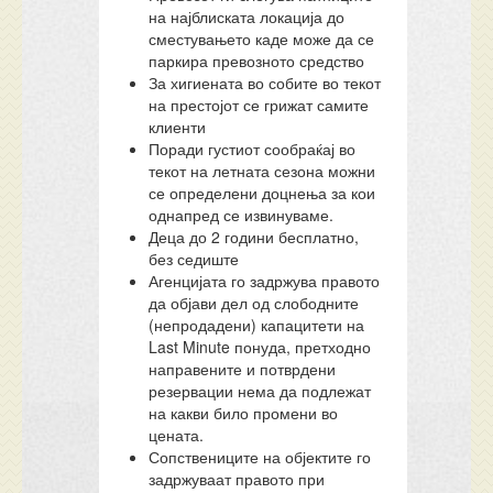
на најблиската локација до
сместувањето каде може да се
паркира превозното средство
За хигиената во собите во текот
на престојот се грижат самите
клиенти
Поради густиот сообраќај во
текот на летната сезона можни
се определени доцнења за кои
однапред се извинуваме.
Деца до 2 години бесплатно,
без седиште
Агенцијата го задржува правото
да објави дел од слободните
(непродадени) капацитети на
Last Minute понуда, претходно
направените и потврдени
резервации нема да подлежат
на какви било промени во
цената.
Сопствениците на објектите го
задржуваат правото при