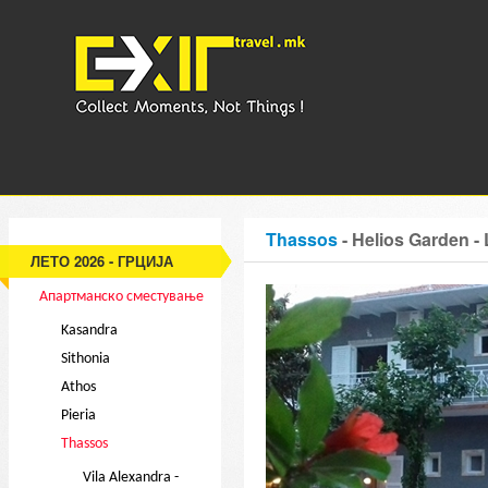
Thassos
- Helios Garden -
ЛЕТО 2026 - ГРЦИЈА
Апартманско сместување
Kasandra
Sithonia
Athos
Pieria
Thassos
Vila Alexandra -