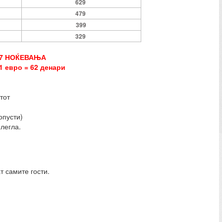
629
479
399
329
 7 НОЌЕВАЊА
1 евро = 62 денари
тот
опусти)
легла.
т самите гости.