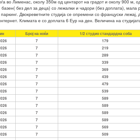
аоѓа во Лименас, околу 350м од центарот на градот и околу 900 м, 
базен( без дел за деца) со лежалки и чадори (без доплата), мала 
 паркинг. Двокреветните студија се опремени со француски лежај, д
нтернет. Климата е со доплата 6 Еур на ден. Величина на студијат
ин
Број на ноќи
1/2 студио стандардна соба
2026
7
179
2026
7
219
2026
7
289
2026
7
339
2026
7
369
2026
7
439
2026
7
479
2026
7
539
2026
7
589
2026
7
589
2026
7
589
2026
7
589
2026
7
569
2026
7
509