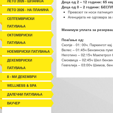
ЛЕТО 2026 - ШПАНИЈА
Деца од 2 – 12 години: 65 ев
Деца од 0 – 2 години: БЕСП
ЛЕТО 2026 - НА ПЛАНИНА
Превозот ги носи патниците
Агенцијата не одговара за 
СЕПТЕМВРИСКИ
ПАТУВАЊА
Минимум уплата за резервац
ОКТОМВРИСКИ
Поаѓање од:
ПАТУВАЊА
Скопје - 01: 00ч. Паркингот ка
Велес – 01:45ч Бензинска пум
НОЕМВРИСКИ ПАТУВАЊА
Неготино – 02:15ч Макпетрол б
Смоквица – 02:45ч Шел бензинс
ДЕКЕМВРИСКИ
Гевгелија – 03:00ч Шимов, бе
ПАТУВАЊА
8 - МИ ДЕКЕМВРИ
WELLNESS & SPA
ДАЛЕЧНИ ПАТУВАЊА
ВАУЧЕР