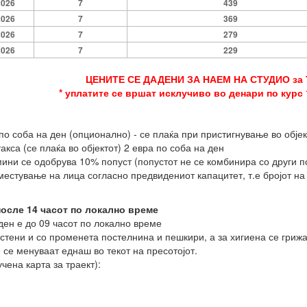
2026
7
439
2026
7
369
2026
7
279
2026
7
229
ЦЕНИТЕ СЕ ДАДЕНИ ЗА НАЕМ НА СТУДИО за
* уплатите се вршат исклучиво во денари по курс 
по соба на ден (опционално) - се плаќа при пристигнување во објек
кса (се плаќа во објектот) 2 евра по соба на ден
мини се одобрува 10% попуст (попустот не се комбинира со други п
местување на лица согласно предвидениот капацитет, т.е бројот на 
осле 14 часот по локално време
ен е до 09 часот по локално време
стени и со променета постелнина и пешкири, а за хигиена се грижа
се менуваат еднаш во текот на пресотојот.
чена карта за траект):