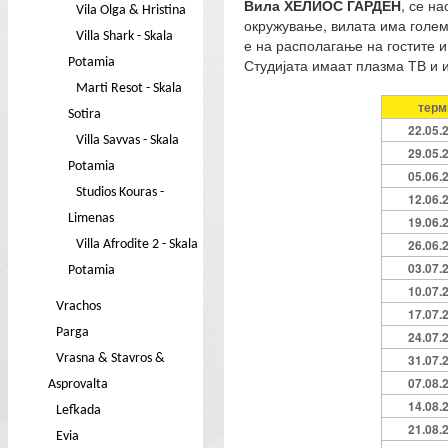
Вила ХЕЛИОС ГАРДЕН
, се н
Vila Olga & Hristina
окружување, вилата има голем 
Villa Shark - Skala
е на располагање на гостите и
Potamia
Студијата имаат плазма ТВ и и
Marti Resot - Skala
терм
Sotira
22.05.
Villa Savvas - Skala
29.05.
Potamia
05.06.
Studios Kouras -
12.06.
Limenas
19.06.
26.06.
Villa Afrodite 2 - Skala
03.07.
Potamia
10.07.
Vrachos
17.07.
Parga
24.07.
Vrasna & Stavros &
31.07.
07.08.
Asprovalta
14.08.
Lefkada
21.08.
Evia