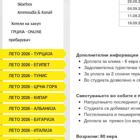
28.08.
Skiathos
04.09.
Ammoudia & Kanali
11.09.
18.09.
Хотели на закуп
ГРЦИЈА - ONLINE
пребарувач
ЛЕТО 2026 - ТУРЦИЈА
Дополнителни информации
Доплата за клима - 6 евра 
ЛЕТО 2026 - ЕГИПЕТ
Задолжителна туристичка та
За уплата за 2 споени тер
ЛЕТО 2026 - ТУНИС
Во студиата дозволено е с
ЛЕТО 2026 - ЦРНА ГОРА
Сместувањето во собите е п
ЛЕТО 2026 - КИПАР
Напуштањето последниот д
Студиата се добиваат исчи
ЛЕТО 2026 - АЛБАНИЈА
Постелнината и пешкирите 
ЛЕТО 2026 - БУГАРИЈА
Доплата за превоз (со вклу
ЛЕТО 2026 - ИТАЛИЈА
Возрасни: 80 евра