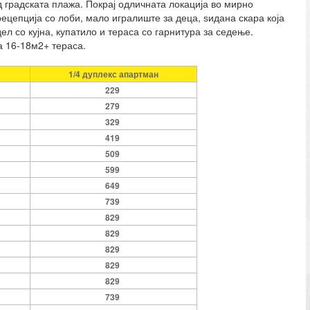
од градската плажа. Покрај одличната локација во мирно
рецепција со лоби, мало игралиште за деца, ѕидана скара која
ел со кујна, купатило и тераса со гарнитура за седење.
а 16-18м2+ тераса.
1/4 дуплекс апартман
229
279
329
419
509
599
649
739
829
829
829
829
829
739