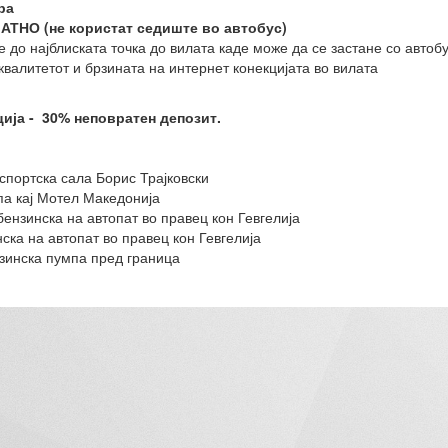
ра
ЛАТНО (не користат седиште во автобус)
 до најблиската точка до вилата каде може да се застане со автоб
квалитетот и брзината на интернет конекцијата во вилата
ија - 30% неповратен депозит.
ј спортска сала Борис Трајковски
па кај Мотел Македонија
ензинска на автопат во правец кон Гевгелија
ка на автопат во правец кон Гевгелија
нзинска пумпа пред граница