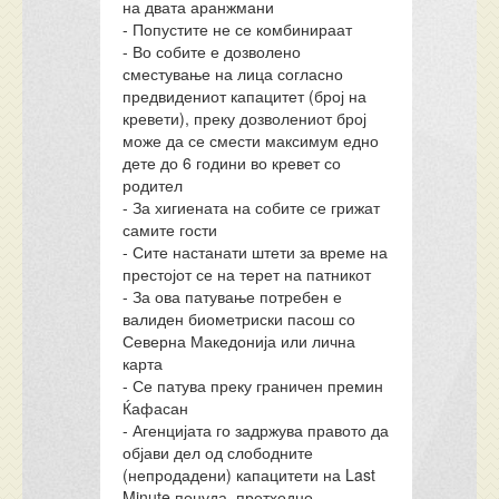
на двата аранжмани
- Попустите не се комбинираат
- Во собите е дозволено
сместување на лица согласно
предвидениот капацитет (број на
кревети), преку дозволениот број
може да се смести максимум едно
дете до 6 години во кревет со
родител
- За хигиената на собите се грижат
самите гости
- Сите настанати штети за време на
престојот се на терет на патникот
- За ова патување потребен е
валиден биометриски пасош со
Северна Македонија или лична
карта
- Се патува преку граничен премин
Ќафасан
- Агенцијата го задржува правото да
објави дел од слободните
(непродадени) капацитети на Last
Minute понуда, претходно