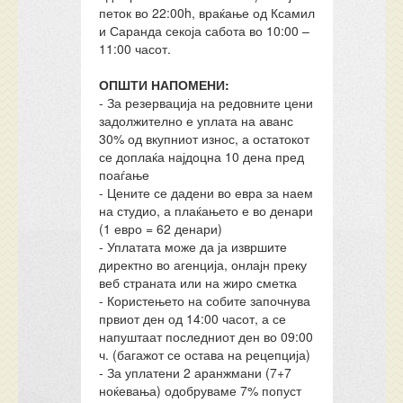
петок во 22:00h, враќање од Ксамил
и Саранда секоја сабота во 10:00 –
11:00 часот.
ОПШТИ НАПОМЕНИ:
- За резервација на редовните цени
задолжително е уплата на аванс
30% од вкупниот износ, а остатокот
се доплаќа најдоцна 10 дена пред
поаѓање
- Цените се дадени во евра за наем
на студио, а плаќањето е во денари
(1 евро = 62 денари)
- Уплатата може да ја извршите
директно во агенција, онлајн преку
веб страната или на жиро сметка
- Користењето на собите започнува
првиот ден од 14:00 часот, а се
напуштаат последниот ден во 09:00
ч. (багажот се остава на рецепција)
- За уплатени 2 аранжмани (7+7
ноќевања) одобруваме 7% попуст