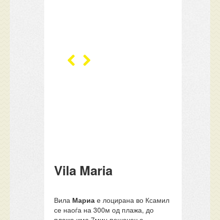
Vila Maria
Вила
Мариа
е лоцирана во Ксамил
се наоѓа на 300м од плажа, до
плажа има 7мин пешачење,