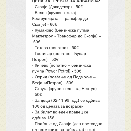
ЦЕНА ЗА ПРЕВОЗ ЗА АЛБАНИЈА:
- Скопје (Дрводекор) - 50€
- Велес (кружен тек кај
Коструницата – трансфер до
Скопје) - 60€
- Куманово (Бензинска пупма
Макпетрол - Трансфер до Скопје) –
60€
- Тетово (попатно) - 50€
- Гостивар (попатно - Бунар
Петрол) - 50€
- Кичево (попатно – бензинска
пумпа Power Petrol) - 50€
- Охрид (поаѓање од Подмоље –
БесјаниПетрол) - 50€
- Струга (кружен тек – кај Нептун)
- 50€
- За деца (02-11.99 год.) се одбива
10€ од цената за возрасен
- За билет во еден правец се
одбива 15€
- Поаѓање од Скопје (ден претходно
од термините во табелата) секој