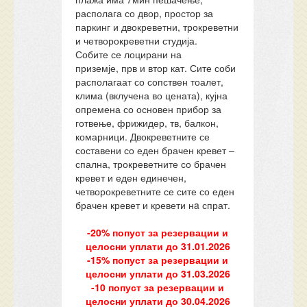
располага со двор, простор за
паркинг и двокреветни, трокреветни
и четворокреветни студија.
Собите се лоцирани на
приземје, прв и втор кат. Сите соби
располагаат со сопствен тоалет,
клима (вклучена во цената), кујна
опремена со основен прибор за
готвење, фрижидер, тв, балкон,
комарници. Двокреветните се
составени со еден брачен кревет –
спална, трокреветните со брачен
кревет и еден единечен,
четворокреветните се сите со еден
брачен кревет и кревети нa спрат.
-20% попуст за резервации и
целосни уплати до 31.01.2026
-15% попуст за резервации и
целосни уплати до 31.03.2026
-10 попуст за резервации и
целосни уплати до 30.04.2026