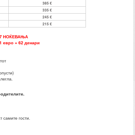
385 €
335 €
245 €
215 €
 7 НОЌЕВАЊА
1 евро = 62 денари
тот
опусти)
легла.
родителите.
т самите гости.