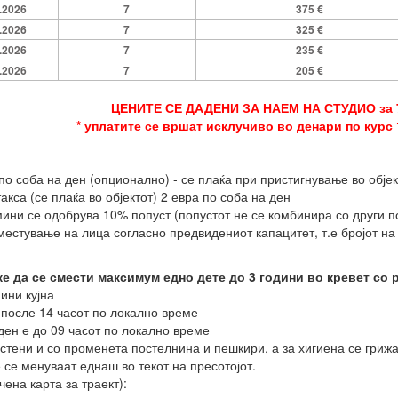
.2026
7
375 €
.2026
7
325 €
.2026
7
235 €
.2026
7
205 €
ЦЕНИТЕ СЕ ДАДЕНИ ЗА НАЕМ НА СТУДИО за
* уплатите се вршат исклучиво во денари по курс 
по соба на ден (опционално) - се плаќа при пристигнување во објек
кса (се плаќа во објектот) 2 евра по соба на ден
мини се одобрува 10% попуст (попустот не се комбинира со други п
местување на лица согласно предвидениот капацитет, т.е бројот на 
е да се смести максимум едно дете до 3 години во кревет со 
ини кујна
после 14 часот по локално време
ен е до 09 часот по локално време
стени и со променета постелнина и пешкири, а за хигиена се грижа
се менуваат еднаш во текот на пресотојот.
чена карта за траект):