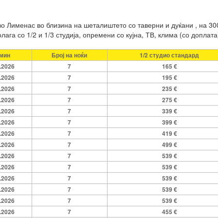
 Лименас во близина на шеталиштето со таверни и дуќани , на 300
ага со 1/2 и 1/3 студија, опремени со кујна, ТВ, клима (со доплата
мин
Број на ноќи
1/2 студио стандард
.2026
7
165 €
.2026
7
195 €
.2026
7
235 €
.2026
7
275 €
.2026
7
339 €
.2026
7
399 €
.2026
7
419 €
.2026
7
499 €
.2026
7
539 €
.2026
7
539 €
.2026
7
539 €
.2026
7
539 €
.2026
7
539 €
.2026
7
455 €