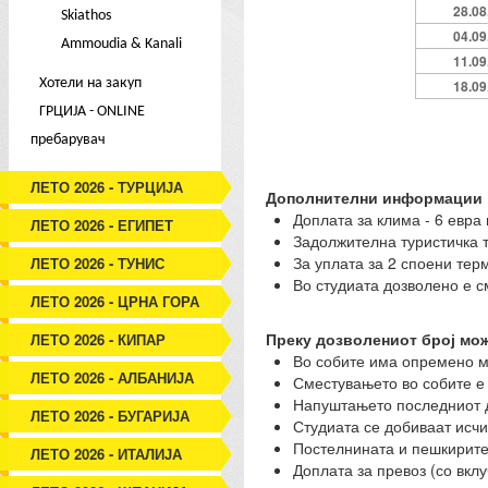
28.08
Skiathos
04.09
Ammoudia & Kanali
11.09
Хотели на закуп
18.09
ГРЦИЈА - ONLINE
пребарувач
ЛЕТО 2026 - ТУРЦИЈА
Дополнителни информации
Доплата за клима - 6 евра 
ЛЕТО 2026 - ЕГИПЕТ
Задолжителна туристичка та
За уплата за 2 споени тер
ЛЕТО 2026 - ТУНИС
Во студиата дозволено е с
ЛЕТО 2026 - ЦРНА ГОРА
Преку дозволениот број мож
ЛЕТО 2026 - КИПАР
Во собите има опремено м
ЛЕТО 2026 - АЛБАНИЈА
Сместувањето во собите е 
Напуштањето последниот д
ЛЕТО 2026 - БУГАРИЈА
Студиата се добиваат исчи
Постелнината и пешкирите 
ЛЕТО 2026 - ИТАЛИЈА
Доплата за превоз (со вклу