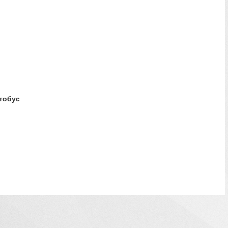
втобус