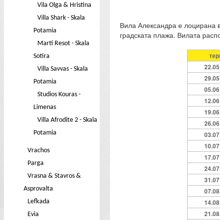
Vila Olga & Hristina
Villa Shark - Skala
Вила Александра е лоцирана во
Potamia
градската плажа. Вилата распол
Marti Resot - Skala
тер
Sotira
22.05
Villa Savvas - Skala
29.05
Potamia
05.06
Studios Kouras -
12.06
Limenas
19.06
Villa Afrodite 2 - Skala
26.06
Potamia
03.07
10.07
Vrachos
17.07
Parga
24.07
Vrasna & Stavros &
31.07
Asprovalta
07.08
Lefkada
14.08
21.08
Evia