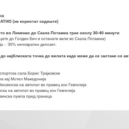
ра
ЛАТНО (не користат седиште)
о во Лименас до Скала Потамиа трае околу 30-40 минути
ците до Голден Бич и останати вили во Скала Потамиа)
а - 30% неповратен депозит.
до најблиската точка до вилата каде може да се застане со а
ј спортска сала Борис Трајковски
па кај Мотел Македонија
ензинска на автопат во правец кон Гевгелија
ка на автопат во правец кон Гевгелија
нзинска пумпа пред граница