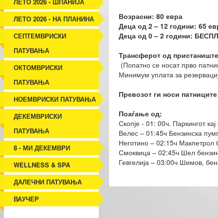
ЛЕТО 2026 - ШПАНИЈА
Возрасни: 80 евра
ЛЕТО 2026 - НА ПЛАНИНА
Деца од 2 – 12 години: 65 ев
Деца од 0 – 2 години: БЕСП
СЕПТЕМВРИСКИ
ПАТУВАЊА
Трансферот од пристаништет
(Попатно се носат прво патни
ОКТОМВРИСКИ
Минимум уплата за резервациј
ПАТУВАЊА
Превозот ги носи патниците 
НОЕМВРИСКИ ПАТУВАЊА
Поаѓање од:
ДЕКЕМВРИСКИ
Скопје - 01: 00ч. Паркингот ка
ПАТУВАЊА
Велес – 01:45ч Бензинска пум
Неготино – 02:15ч Макпетрол б
8 - МИ ДЕКЕМВРИ
Смоквица – 02:45ч Шел бензинс
Гевгелија – 03:00ч Шимов, бе
WELLNESS & SPA
ДАЛЕЧНИ ПАТУВАЊА
ВАУЧЕР