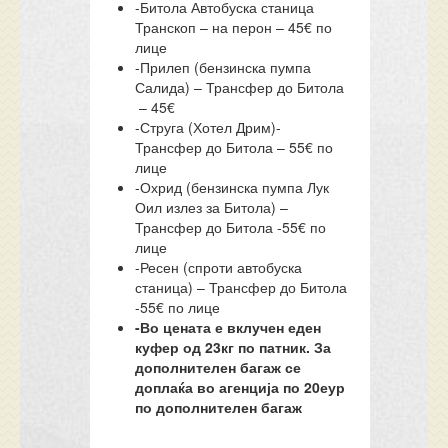
-Битола Автобуска станица
Транскоп – на перон – 45€ по
лице
-Прилеп (бензинска пумпа
Салида) – Трансфер до Битола
– 45€
-Струга (Хотел Дрим)-
Трансфер до Битола – 55€ по
лице
-Охрид (бензинска пумпа Лук
Оил излез за Битола) –
Трансфер до Битола -55€ по
лице
-Ресен (спроти автобуска
станица) – Трансфер до Битола
-55€ по лице
-Во цената е вклучен еден
куфер од 23кг по патник. За
дополнителен багаж се
доплаќа во агенција по 20еур
по дополнителен багаж