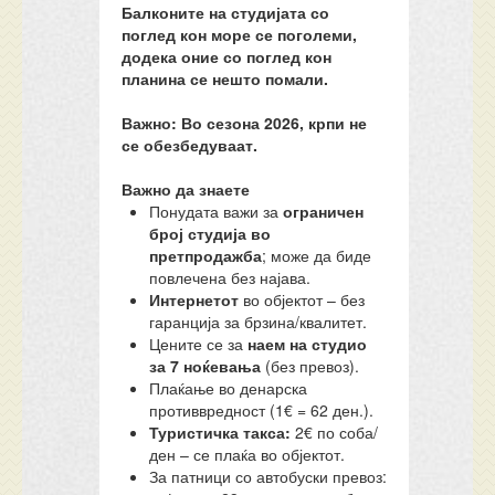
Балконите на студијата со
поглед кон море се поголеми,
додека оние со поглед кон
планина се нешто помали.
Важно: Во сезона 2026, крпи не
се обезбедуваат.
Важно да знаете
Понудата важи за
ограничен
број студија во
претпродажба
; може да биде
повлечена без најава.
Интернетот
во објектот – без
гаранција за брзина/квалитет.
Цените се за
наем на студио
за 7 ноќевања
(без превоз).
Плаќање во денарска
противвредност (1€ = 62 ден.).
Туристичка такса:
2€ по соба/
ден – се плаќа во објектот.
За патници со автобуски превоз: