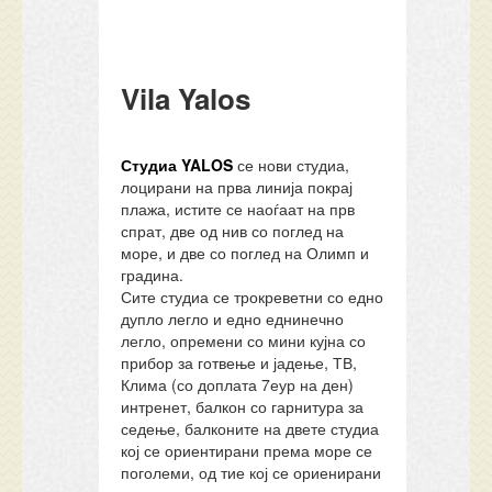
Vila Yalos
Студиа YALOS
се нови студиа,
лоцирани на прва линија покрај
плажа, истите се наоѓаат на прв
спрат, две од нив со поглед на
море, и две со поглед на Олимп и
градина.
Сите студиа се трокреветни со едно
дупло легло и едно еднинечно
легло, опремени со мини кујна со
прибор за готвење и јадење, ТВ,
Клима (со доплата 7еур на ден)
интренет, балкон со гарнитура за
седење, балконите на двете студиа
кој се ориентирани према море се
поголеми, од тие кој се ориенирани