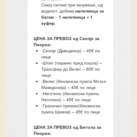
Секој патник при качување, од
водичот, добива
налепница за
багаж
–
1 налепница = 1
куфер
.
ЦЕНА ЗА ПРЕВОЗ од Скопје за
Пиериа:
-Скопје (Дрводекор) – 45€ по
лице
-Штип (паркинг пред пошта) –
Трансфер до Велес – 60€ по
лице
-Велес (бензинска пумпа Мотел
Македонија) – 45€ по лице
-Неготино (бензинска пумпа,
Неготино) – 45€ по лице
-Граничен премин(бензинска
пумпа Шимов) – 45€ по лице
ЦЕНА ЗА ПРЕВОЗ од Битола за
Пиериа: