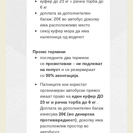
куфер до 23 кг + рачна торба до
6 кг
доплата за дополнителен
багаж: 20€ во автобус доколку
има расположливо место
секој куфер мора да има
налепница од водичот
Промо термини
последните два термини
се
промотивни
–
не подлежат
на попуст
и се резервираат
со
50% аконтација
.
Патниците кои користат
организиран автобуски превоз
имаат право на
еден куфер ДО
23 кг и рачна торба до 6 кг
.
Доплата за дополнителен багаж
изнесува
20€ (во денарска
противвредност)
, доколку има
расположлив простор во
автобусот.