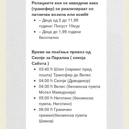
Релациите кои се наведени како
(трансфер) се реализираат со
патнички возила или комбe
– Деца од 2 до 11,99
години: Попуст 10еур
– Деца до 1,99 години
бесплатно
Време на поаѓање превоз од
Скопје за Паралиа ( секоја
Сабота )
03:40 h Штип (паркинг пред
пошта) Трансфер до Велес
04:00 h Скопје (Дрводекор)
04:30 h Велес (бензинска пумпа
Мотел Македонија)
05:00 h Неготино (бензинска
пумпа, Неготино)
06:00 h Граничен
премин(бензинска пумпа
Шимов)