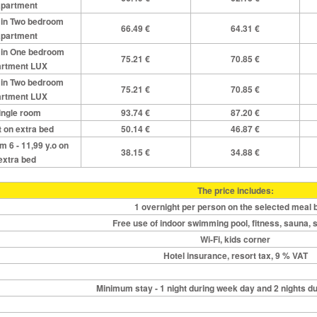
apartment
 in Two bedroom
66.49 €
64.31 €
apartment
 in One bedroom
75.21 €
70.85 €
artment LUX
 in Two bedroom
75.21 €
70.85 €
artment LUX
ingle room
93.74 €
87.20 €
t on extra bed
50.14 €
46.87 €
m 6 - 11,99 y.o on
38.15 €
34.88 €
extra bed
The price includes:
1 overnight per person on the selected meal 
Free use of indoor swimming pool, fitness, sauna,
Wi-Fi, kids corner
Hotel insurance, resort tax, 9 % VAT
Minimum stay - 1 night during week day and 2 nights d