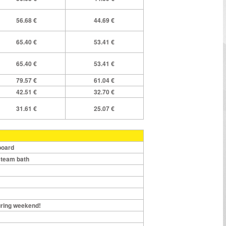
56.68 €
44.69 €
65.40 €
53.41 €
65.40 €
53.41 €
79.57 €
61.04 €
42.51 €
32.70 €
31.61 €
25.07 €
board
 steam bath
uring weekend!